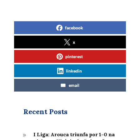
facebook
x
pinterest
linkedin
email
Recent Posts
I Liga: Arouca triunfa por 1-0 na
9