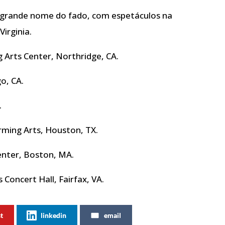
grande nome do fado, com espetáculos na
irginia.
 Arts Center, Northridge, CA.
o, CA.
.
rming Arts, Houston, TX.
nter, Boston, MA.
Concert Hall, Fairfax, VA.
st
linkedin
email