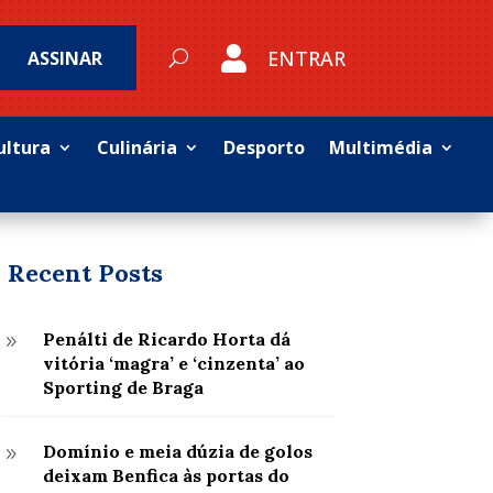

ENTRAR
ASSINAR
ultura
Culinária
Desporto
Multimédia
Recent Posts
Penálti de Ricardo Horta dá
9
vitória ‘magra’ e ‘cinzenta’ ao
Sporting de Braga
Domínio e meia dúzia de golos
9
deixam Benfica às portas do