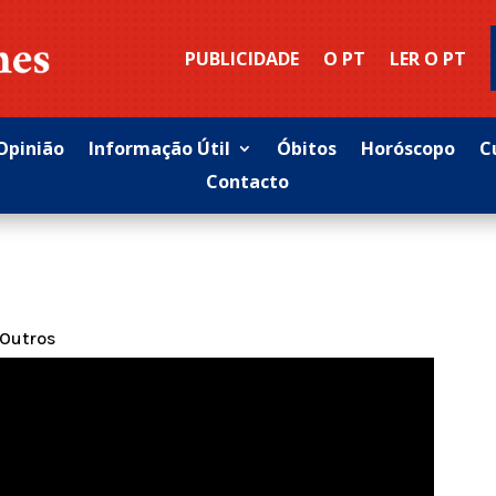
PUBLICIDADE
O PT
LER O PT
Opinião
Informação Útil
Óbitos
Horóscopo
C
Contacto
Outros