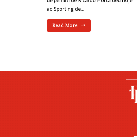
de penálti de Ricardo Horta deu hoje
ao Sporting de...
Read More