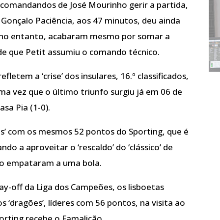
 comandandos de José Mourinho gerir a partida,
 Gonçalo Paciência, aos 47 minutos, deu ainda
, no entanto, acabaram mesmo por somar a
de que Petit assumiu o comando técnico.
tem a ‘crise’ dos insulares, 16.º classificados,
a vez que o último triunfo surgiu já em 06 de
sa Pia (1-0).
ias’ com os mesmos 52 pontos do Sporting, que é
 a aproveitar o ‘rescaldo’ do ‘clássico’ de
rto empataram a uma bola.
ay-off da Liga dos Campeões, os lisboetas
‘dragões’, líderes com 56 pontos, na visita ao
orting recebe o Famalicão.