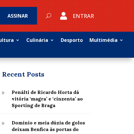

ENTRAR
ASSINAR
ultura
Culinária
Desporto
Multimédia
Recent Posts
Penálti de Ricardo Horta dá
9
vitória ‘magra’ e ‘cinzenta’ ao
Sporting de Braga
Domínio e meia dúzia de golos
9
deixam Benfica às portas do