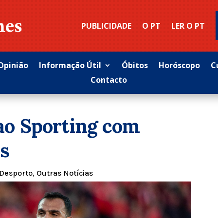
PUBLICIDADE
O PT
LER O PT
Opinião
Informação Útil
Óbitos
Horóscopo
C
Contacto
 ao Sporting com
es
Desporto
,
Outras Notícias