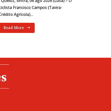
Queluz, Sintra, 06 ago 2026 (Lusa) – O
ciclista Francisco Campos (Tavira-
Crédito Agrícola)...
Read More