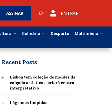

ENTRAR
ASSINAR
ultura
Culinária
Desporto
Multimédia
Recent Posts
Lisboa tem coleção de moldes da
9
calçada artística e criará centro
interpretativo
Lágrimas límpidas
9