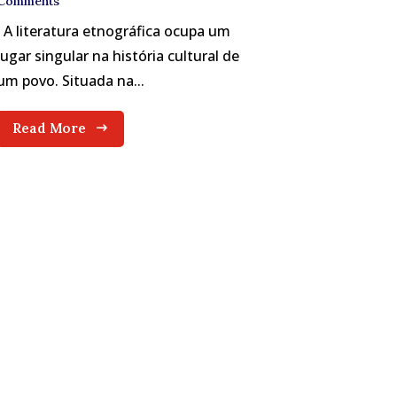
Comments
A literatura etnográfica ocupa um
lugar singular na história cultural de
um povo. Situada na...
Read More