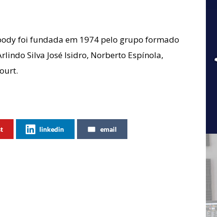
body foi fundada em 1974 pelo grupo formado
rlindo Silva José Isidro, Norberto Espínola,
ourt.
st
linkedin
email