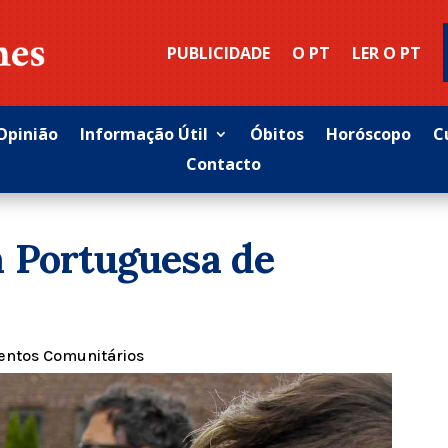
PUBLICIDADE
O PT
LER O PT
Opinião
Informação Útil
Óbitos
Horóscopo
C
Contacto
a Portuguesa de
entos Comunitários