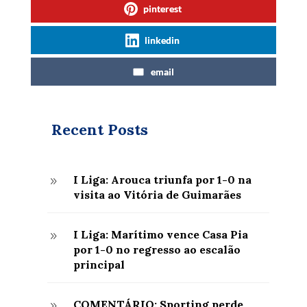
pinterest
linkedin
email
Recent Posts
I Liga: Arouca triunfa por 1-0 na
9
visita ao Vitória de Guimarães
I Liga: Marítimo vence Casa Pia
9
por 1-0 no regresso ao escalão
principal
COMENTÁRIO: Sporting perde
9