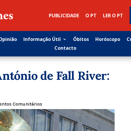
PUBLICIDADE
O PT
LER O PT
Opinião
Informação Útil
Óbitos
Horóscopo
C
Contacto
ntónio de Fall River:
entos Comunitários