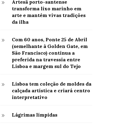
Artesã porto-santense
9
transforma lixo marinho em
arte e mantém vivas tradições
da ilha
Com 60 anos, Ponte 25 de Abril
9
(semelhante à Golden Gate, em
São Francisco) continua a
preferida na travessia entre
Lisboa e margem sul do Tejo
Lisboa tem coleção de moldes da
9
calçada artística e criará centro
interpretativo
Lágrimas límpidas
9