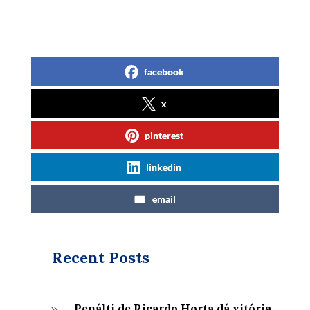
facebook
x
pinterest
linkedin
email
Recent Posts
Penálti de Ricardo Horta dá vitória
9