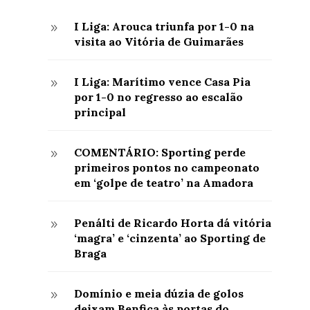
I Liga: Arouca triunfa por 1-0 na
9
visita ao Vitória de Guimarães
I Liga: Marítimo vence Casa Pia
9
por 1-0 no regresso ao escalão
principal
COMENTÁRIO: Sporting perde
9
primeiros pontos no campeonato
em ‘golpe de teatro’ na Amadora
Penálti de Ricardo Horta dá vitória
9
‘magra’ e ‘cinzenta’ ao Sporting de
Braga
Domínio e meia dúzia de golos
9
deixam Benfica às portas do