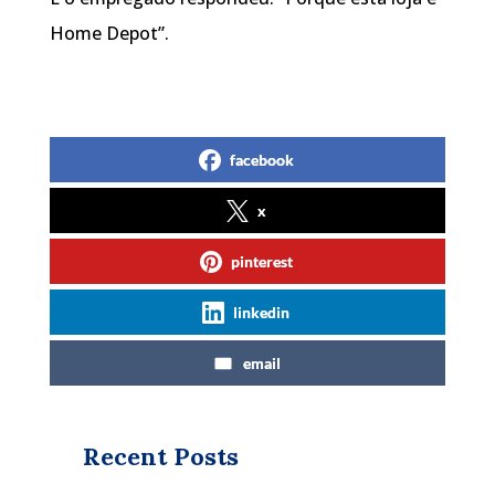
Home Depot”.
facebook
x
pinterest
linkedin
email
Recent Posts