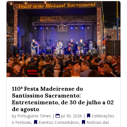
110ª Festa Madeirense do
Santíssimo Sacramento:
Entretenimento, de 30 de julho a 02
de agosto
by
Portuguese Times
|
Jul 30, 2026
|
Celebrações
e Festivais
,
Eventos Comunitários
,
Notícias das